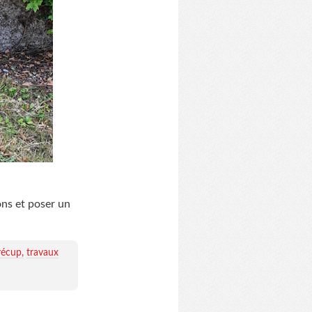
lons et poser un
récup
travaux