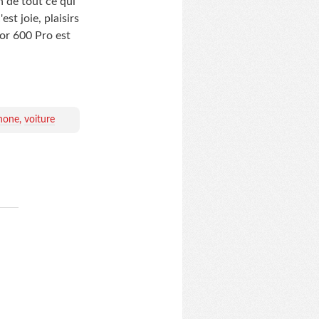
 de tout ce qui
st joie, plaisirs
or 600 Pro est
hone
voiture