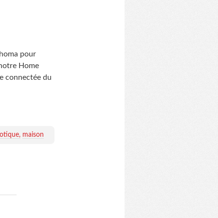
Tahoma pour
à notre Home
ise connectée du
otique
maison