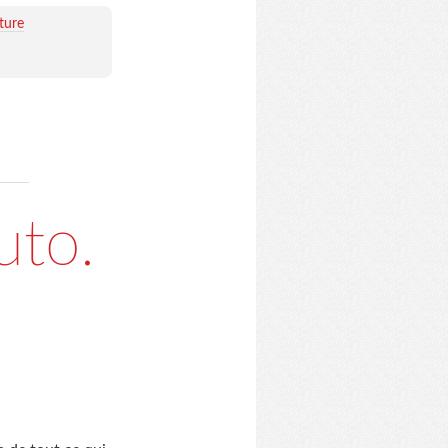
ture
uto.