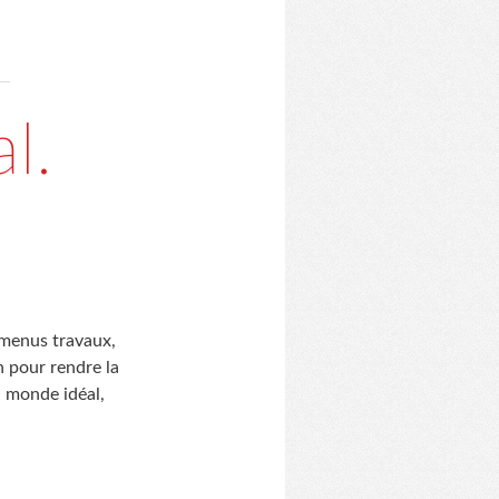
l.
e menus travaux,
on pour rendre la
n monde idéal,