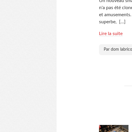
Un nouveau smar
n'a pas été cloné
et amusements. 
superbe,
[…]
Lire la suite
Par dom labrico