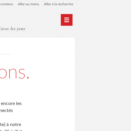
u contenu
Aller au menu
Aller à la recherche
'avec les yeux
Home
Archives
lons.
e encore les
nnectés
te) à notre